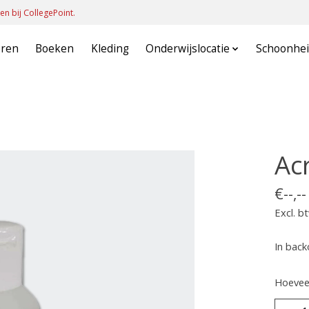
en bij CollegePoint.
oren
Boeken
Kleding
Onderwijslocatie
Schoonhei
Ac
€--,--
Excl. b
In back
Hoeveel