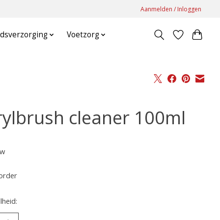
Aanmelden / Inloggen
dsverzorging
Voetzorg
rylbrush cleaner 100ml
tw
order
heid: