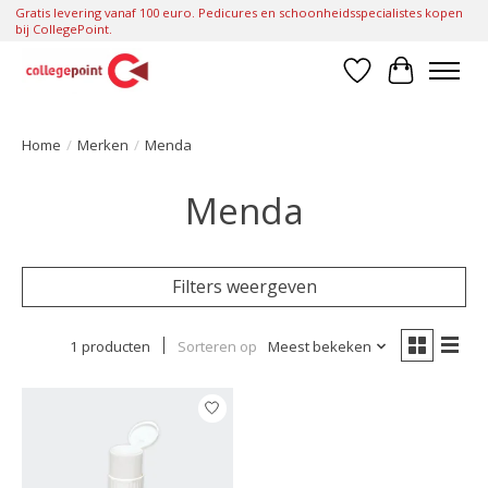
Gratis levering vanaf 100 euro. Pedicures en schoonheidsspecialistes kopen
bij CollegePoint.
Verlanglijst
Winkelwa
Home
/
Merken
/
Menda
Menda
Filters weergeven
1 producten
Sorteren op
Meest bekeken