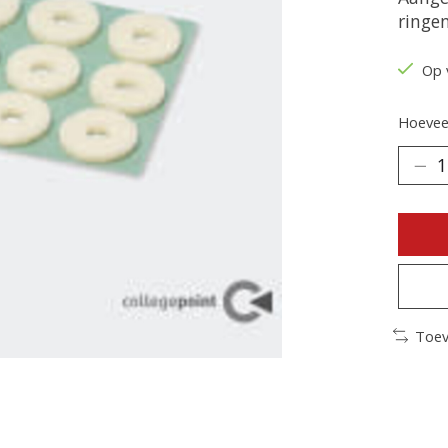
ringe
Op 
Hoeveel
Toev