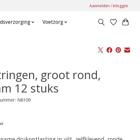
Aanmelden / Inloggen
dsverzorging
Voetzorg
tringen, groot rond,
m 12 stuks
lnummer: N8109
tw
name drukontlasting in vilt, zelfklevend, ronde