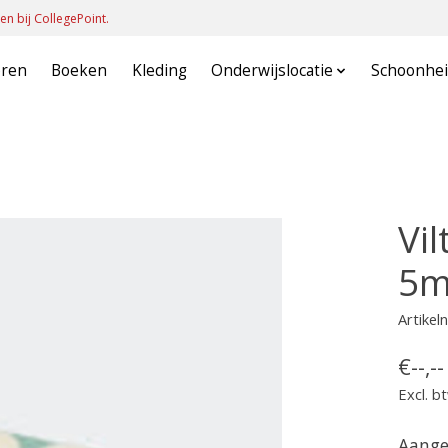
en bij CollegePoint.
oren
Boeken
Kleding
Onderwijslocatie
Schoonhei
Vil
5m
Artike
€--,--
Excl. b
Aange