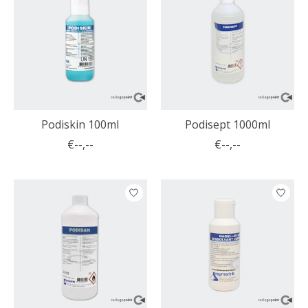
Podiskin 100ml
Podisept 1000ml
€--,--
€--,--