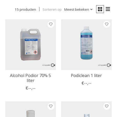
15 producten
Sorteren op
Meest bekeken
Alcohol Podior 70% 5
Podiclean 1 liter
liter
€--,--
€--,--