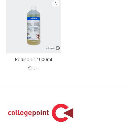
Podisonic 1000ml
€--,--